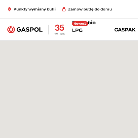
Punkty wymiany butli
Zamów butlę do domu
Butle bio
Nowość
GASPAK
LPG