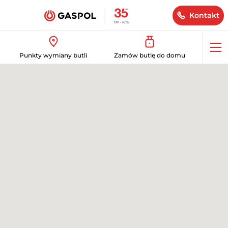
Kontakt
Op
Punkty wymiany butli
Zamów butlę do domu
me