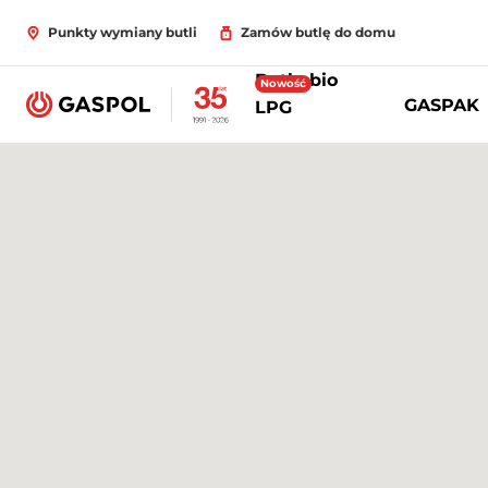
Punkty wymiany butli
Zamów butlę do domu
Butle bio
Nowość
GASPAK
LPG