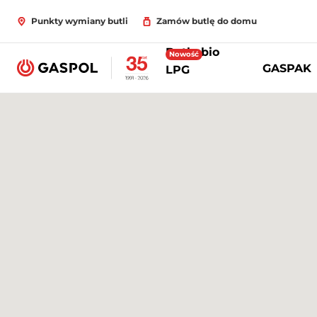
Punkty wymiany butli
Zamów butlę do domu
Butle bio
Nowość
GASPAK
LPG