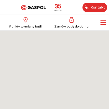
Kontakt
Op
Punkty wymiany butli
Zamów butlę do domu
me