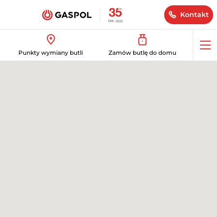
Kontakt
Op
Punkty wymiany butli
Zamów butlę do domu
me