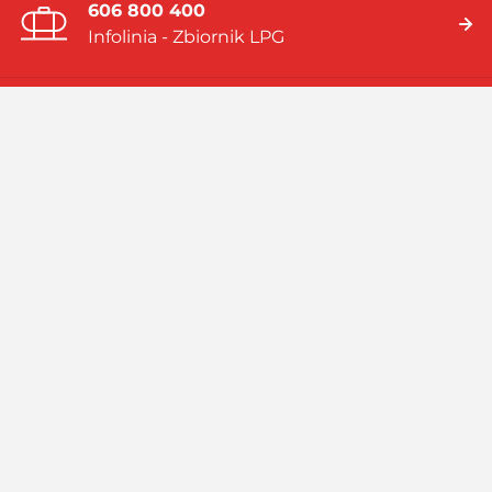
606 800 400
Infolinia - Zbiornik LPG
19 919
Infolinia - Gaz w butlach
Jesteśmy firmą multienergetyczną dostarczającą rozwiązania
energetyczne bazujące na: gazie płynnym (LPG), skroplonym
gazie ziemnym (LNG), systemach hybrydowych (zbiornik LPG i
pompa ciepła).
Czytaj więcej
Facebook
Linkedin
Instagram
Profil
GASPOL
GASPOL
YouTube
GASPOL