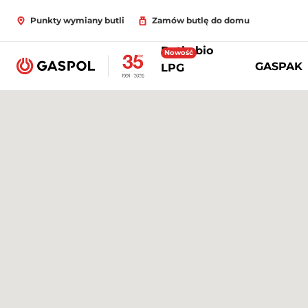
Punkty wymiany butli
Zamów butlę do domu
Butle bio
Nowość
GASPAK
LPG