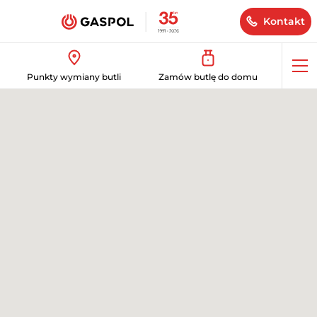
Kontakt
Op
Punkty wymiany butli
Zamów butlę do domu
me