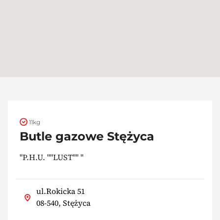
11kg
Butle gazowe Stężyca
"P.H.U. ""LUST"" "
ul.Rokicka 51
08-540, Stężyca