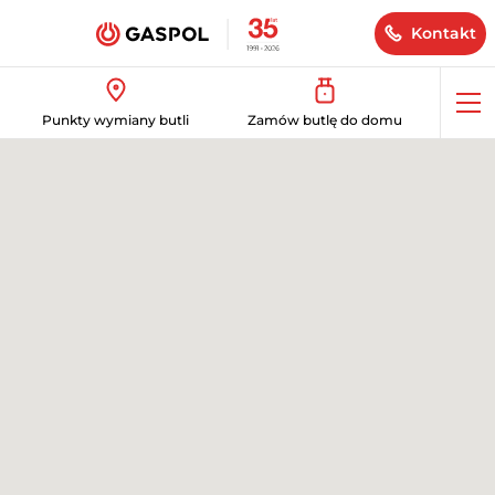
Kontakt
Op
Punkty wymiany butli
Zamów butlę do domu
me