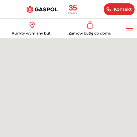
Kontakt
Op
Punkty wymiany butli
Zamów butlę do domu
me