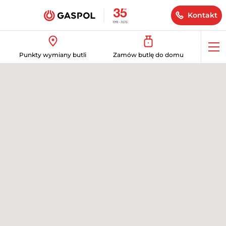
Kontakt
Op
Punkty wymiany butli
Zamów butlę do domu
me