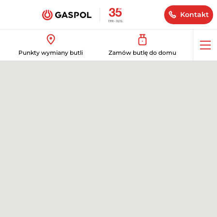
Kontakt
Op
Punkty wymiany butli
Zamów butlę do domu
me