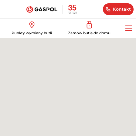
Kontakt
Op
Punkty wymiany butli
Zamów butlę do domu
me