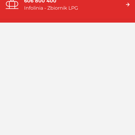
606 800 400
Infolinia - Zbiornik LPG
19 919
Infolinia - Gaz w butlach
Jesteśmy firmą multienergetyczną dostarczającą rozwiązania
energetyczne bazujące na: gazie płynnym (LPG), skroplonym
gazie ziemnym (LNG), systemach hybrydowych (zbiornik LPG i
pompa ciepła).
Czytaj więcej
Facebook
Linkedin
Instagram
Profil
GASPOL
GASPOL
YouTube
GASPOL
O GASPOLU