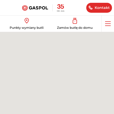
Kontakt
Op
Punkty wymiany butli
Zamów butlę do domu
me