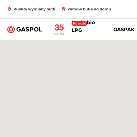
Punkty wymiany butli
Zamów butlę do domu
Butle bio
Nowość
GASPAK
LPG