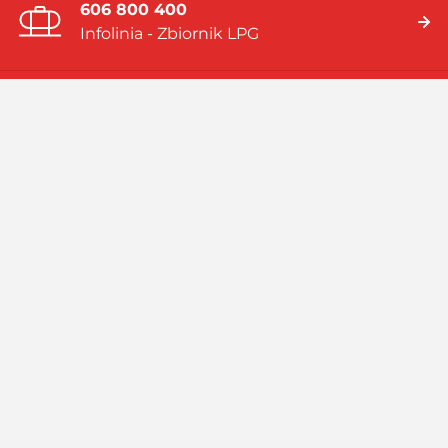
606 800 400
Infolinia - Zbiornik LPG
19 919
Infolinia - Gaz w butlach
Jesteśmy firmą multienergetyczną dostarczającą rozwiązania
energetyczne bazujące na: gazie płynnym (LPG), skroplonym
gazie ziemnym (LNG), systemach hybrydowych (zbiornik LPG i
pompa ciepła).
Czytaj więcej
Facebook
Linkedin
Instagram
Profil
GASPOL
GASPOL
YouTube
GASPOL