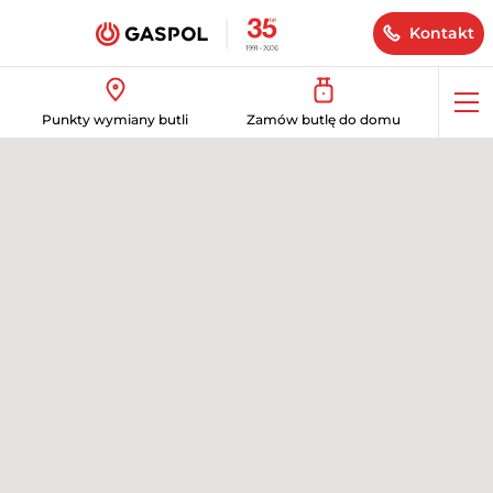
Kontakt
Op
Punkty wymiany butli
Zamów butlę do domu
me