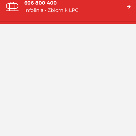
606 800 400
Infolinia - Zbiornik LPG
19 919
Infolinia - Gaz w butlach
Jesteśmy firmą multienergetyczną dostarczającą rozwiązania
energetyczne bazujące na: gazie płynnym (LPG), skroplonym
gazie ziemnym (LNG), systemach hybrydowych (zbiornik LPG i
pompa ciepła).
Czytaj więcej
Facebook
Linkedin
Instagram
Profil
GASPOL
GASPOL
YouTube
GASPOL