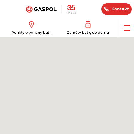
Kontakt
Op
Punkty wymiany butli
Zamów butlę do domu
me