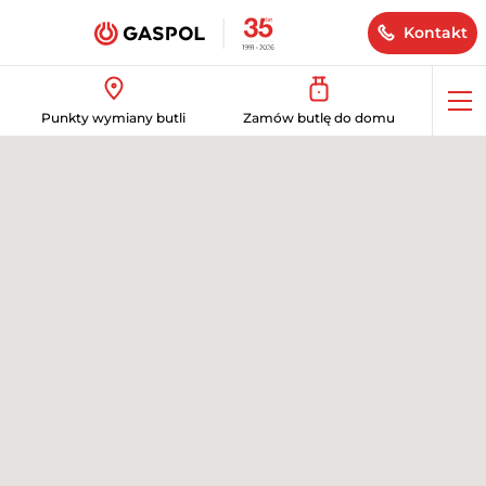
Kontakt
Op
Punkty wymiany butli
Zamów butlę do domu
me