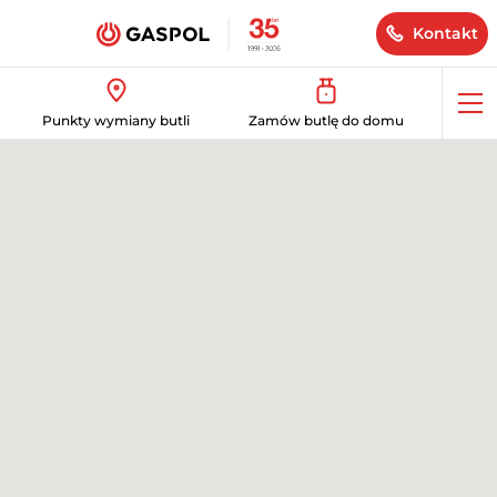
Kontakt
Op
Punkty wymiany butli
Zamów butlę do domu
me