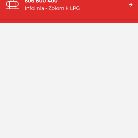
606 800 400
Infolinia - Zbiornik LPG
19 919
Infolinia - Gaz w butlach
Jesteśmy firmą multienergetyczną dostarczającą rozwiązania
energetyczne bazujące na: gazie płynnym (LPG), skroplonym
gazie ziemnym (LNG), systemach hybrydowych (zbiornik LPG i
pompa ciepła).
Czytaj więcej
Facebook
Linkedin
Instagram
Profil
GASPOL
GASPOL
YouTube
GASPOL
O GASPOLU