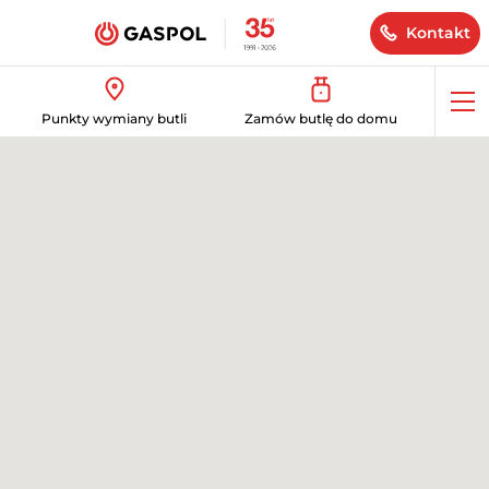
Kontakt
Op
Punkty wymiany butli
Zamów butlę do domu
me