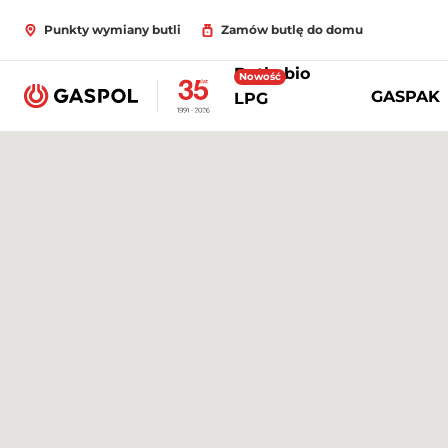
Punkty wymiany butli
Zamów butlę do domu
Butle bio
Nowość
GASPAK
LPG