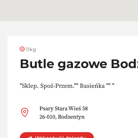
11kg
Butle gazowe Bod
"Sklep. Spoż-Przem."" Basieńka "" "
Psary Stara Wieś 58
26-010, Bodzentyn