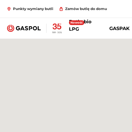
Punkty wymiany butli
Zamów butlę do domu
Butle bio
Nowość
GASPAK
LPG