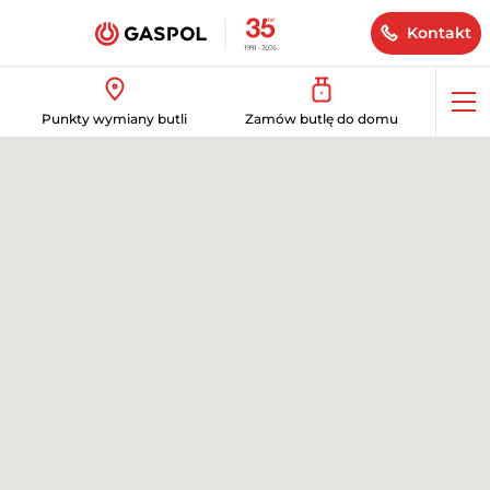
Kontakt
Op
Punkty wymiany butli
Zamów butlę do domu
me