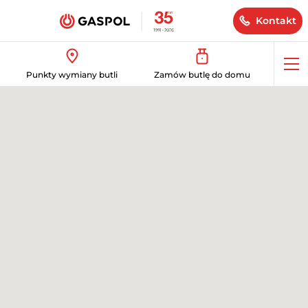
Kontakt
Op
Punkty wymiany butli
Zamów butlę do domu
me