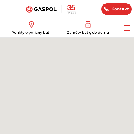
Kontakt
Op
Punkty wymiany butli
Zamów butlę do domu
me