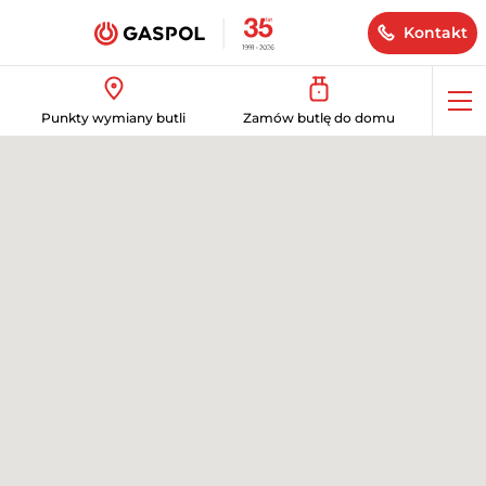
Kontakt
Op
Punkty wymiany butli
Zamów butlę do domu
me