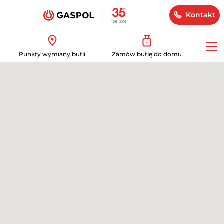
Kontakt
Op
Punkty wymiany butli
Zamów butlę do domu
me