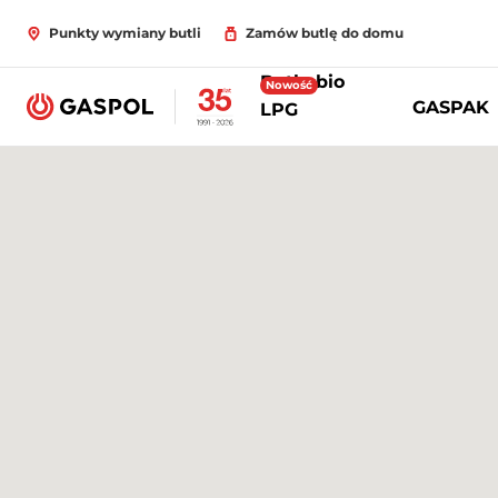
Punkty wymiany butli
Zamów butlę do domu
Butle bio
Nowość
GASPAK
LPG