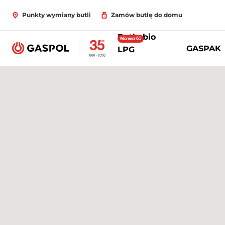
Punkty wymiany butli
Zamów butlę do domu
Butle bio
Nowość
GASPAK
LPG