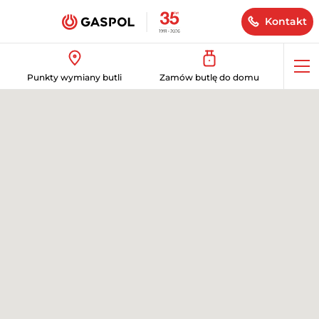
Kontakt
Op
Punkty wymiany butli
Zamów butlę do domu
me