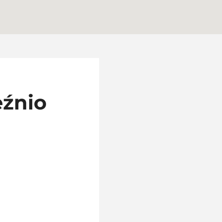
eźnio