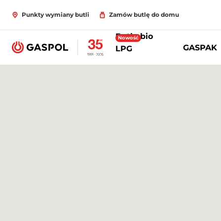
Punkty wymiany butli
Zamów butlę do domu
Butle bio
Nowość
GASPAK
LPG