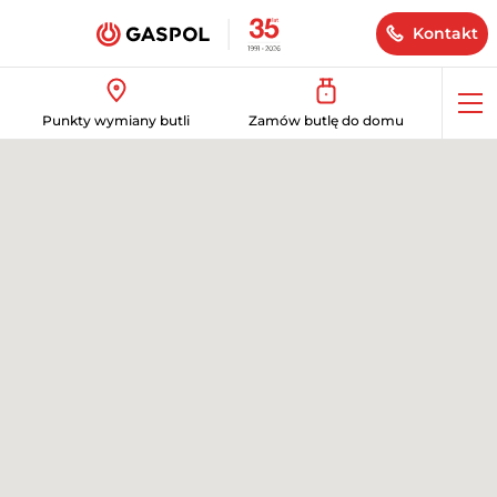
Kontakt
Op
Punkty wymiany butli
Zamów butlę do domu
me