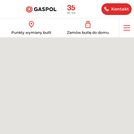
Kontakt
Op
Punkty wymiany butli
Zamów butlę do domu
me