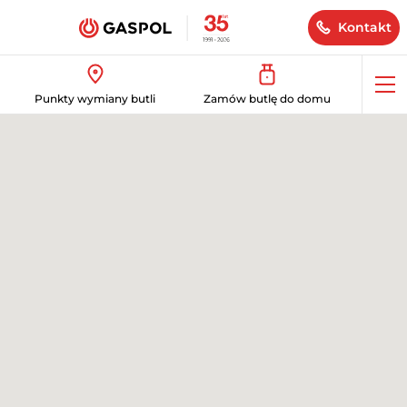
Kontakt
Op
Punkty wymiany butli
Zamów butlę do domu
me