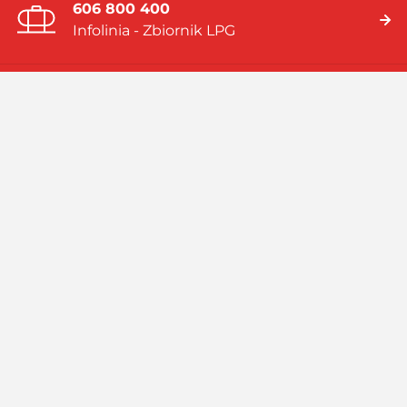
606 800 400
Infolinia - Zbiornik LPG
19 919
Infolinia - Gaz w butlach
Jesteśmy firmą multienergetyczną dostarczającą rozwiązania
energetyczne bazujące na: gazie płynnym (LPG), skroplonym
gazie ziemnym (LNG), systemach hybrydowych (zbiornik LPG i
pompa ciepła).
Czytaj więcej
Facebook
Linkedin
Instagram
Profil
GASPOL
GASPOL
YouTube
GASPOL