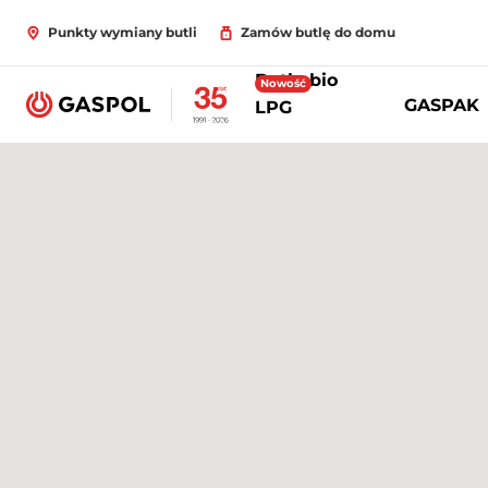
Punkty wymiany butli
Zamów butlę do domu
Butle bio
Nowość
GASPAK
LPG