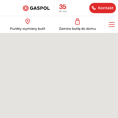
Kontakt
Op
Punkty wymiany butli
Zamów butlę do domu
me