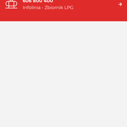
606 800 400
Infolinia - Zbiornik LPG
19 919
Infolinia - Gaz w butlach
Jesteśmy firmą multienergetyczną dostarczającą rozwiązania
energetyczne bazujące na: gazie płynnym (LPG), skroplonym
gazie ziemnym (LNG), systemach hybrydowych (zbiornik LPG i
pompa ciepła).
Czytaj więcej
Facebook
Linkedin
Instagram
Profil
GASPOL
GASPOL
YouTube
GASPOL
O GASPOLU