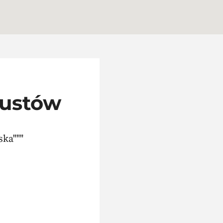
gustów
ka"""