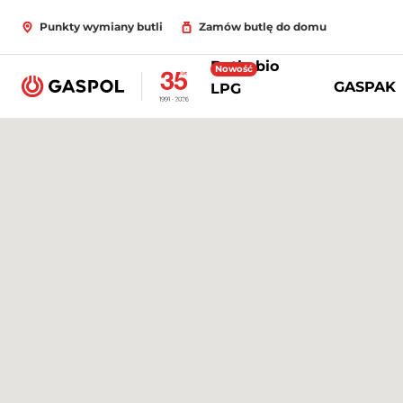
Punkty wymiany butli
Zamów butlę do domu
Butle bio
Nowość
GASPAK
LPG