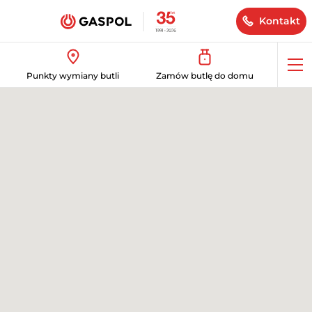
Kontakt
Op
Punkty wymiany butli
Zamów butlę do domu
me