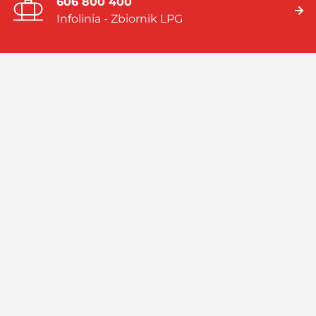
606 800 400
Infolinia - Zbiornik LPG
19 919
Infolinia - Gaz w butlach
Jesteśmy firmą multienergetyczną dostarczającą rozwiązania
energetyczne bazujące na: gazie płynnym (LPG), skroplonym
gazie ziemnym (LNG), systemach hybrydowych (zbiornik LPG i
pompa ciepła).
Czytaj więcej
Facebook
Linkedin
Instagram
Profil
GASPOL
GASPOL
YouTube
GASPOL
O GASPOLU