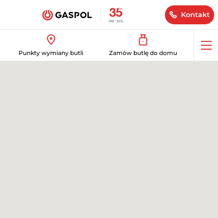
Kontakt
Op
Punkty wymiany butli
Zamów butlę do domu
me