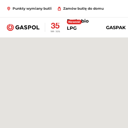
Punkty wymiany butli
Zamów butlę do domu
Butle bio
Nowość
GASPAK
LPG