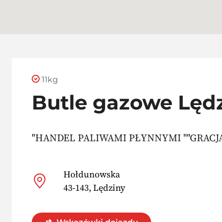
11kg
Butle gazowe Lęd
"HANDEL PALIWAMI PŁYNNYMI ""GRACJA
Hołdunowska
43-143, Lędziny