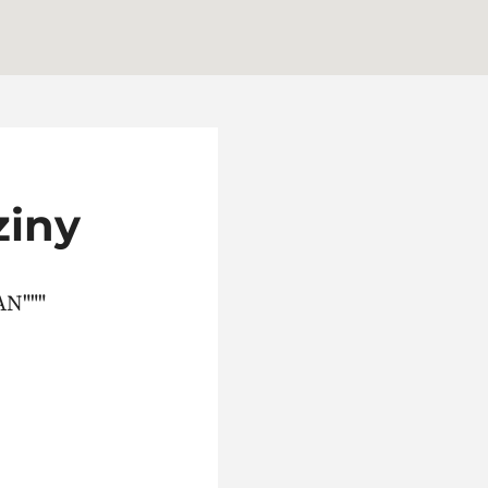
ziny
N"""