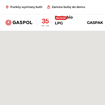
Punkty wymiany butli
Zamów butlę do domu
Butle bio
Nowość
GASPAK
LPG