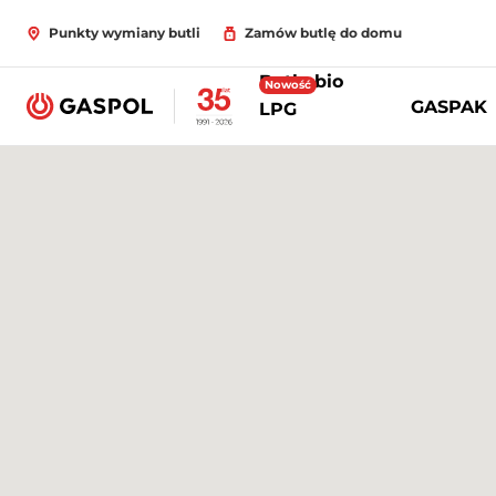
Punkty wymiany butli
Zamów butlę do domu
Butle bio
Nowość
GASPAK
LPG