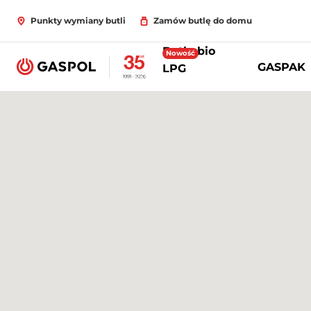
Punkty wymiany butli
Zamów butlę do domu
Butle bio
Nowość
GASPAK
LPG