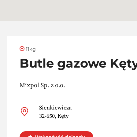
11kg
Butle gazowe Kęt
Mixpol Sp. z o.o.
Sienkiewicza
32-650, Kęty