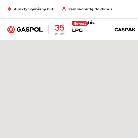
Punkty wymiany butli
Zamów butlę do domu
Butle bio
Nowość
GASPAK
LPG