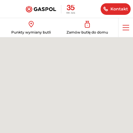
Kontakt
Op
Punkty wymiany butli
Zamów butlę do domu
me