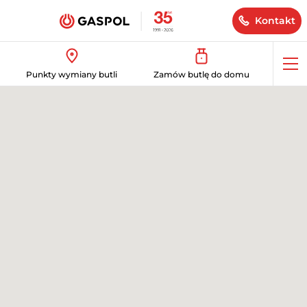
Kontakt
Op
Punkty wymiany butli
Zamów butlę do domu
me