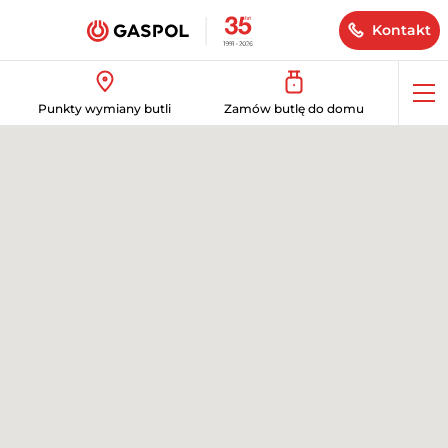
Kontakt
Op
Punkty wymiany butli
Zamów butlę do domu
me