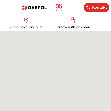
Kontakt
Op
Punkty wymiany butli
Zamów butlę do domu
me