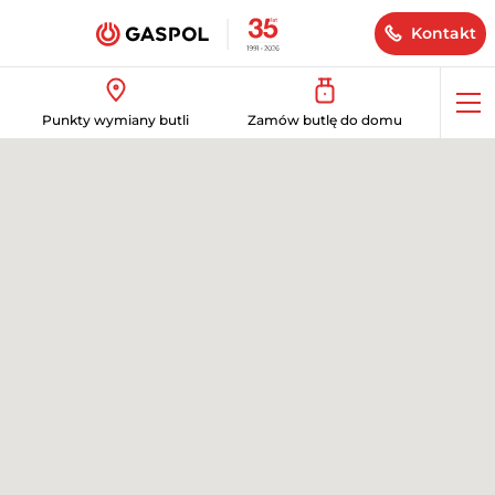
Kontakt
Op
Punkty wymiany butli
Zamów butlę do domu
me