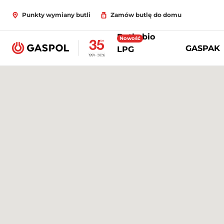
Punkty wymiany butli
Zamów butlę do domu
Butle bio
Nowość
GASPAK
LPG